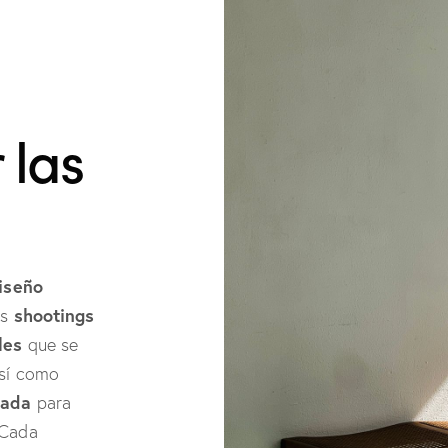
 las
diseño
shootings
us
les
que se
así como
rada
para
 Cada