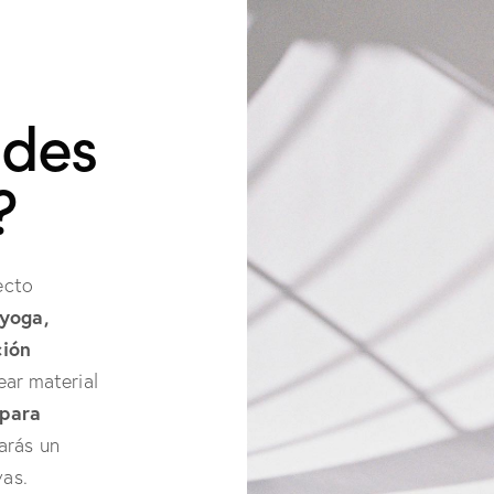
edes
?
ecto
 yoga,
ción
ear material
 para
arás un
vas.