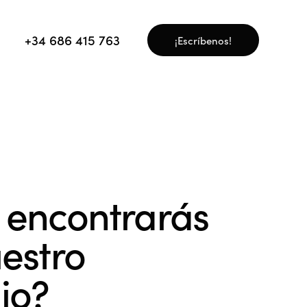
+34 686 415 763
¡Escríbenos!
+34 686 415 763
¡Escríbenos!
 encontrarás
estro
io?