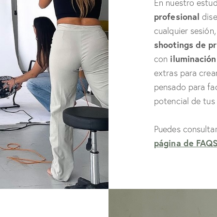
En nuestro estu
profesional
dise
cualquier sesión
shootings de p
iluminación
con
extras para crea
pensado para fac
potencial de tus 
Puedes consultar
página de FAQ