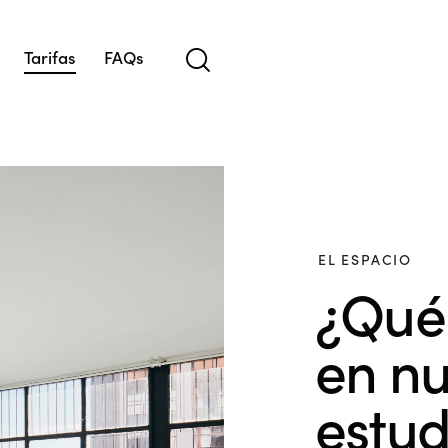
Tarifas
FAQs
s
FAQs
EL ESPACIO
¿Qué
en nu
estud