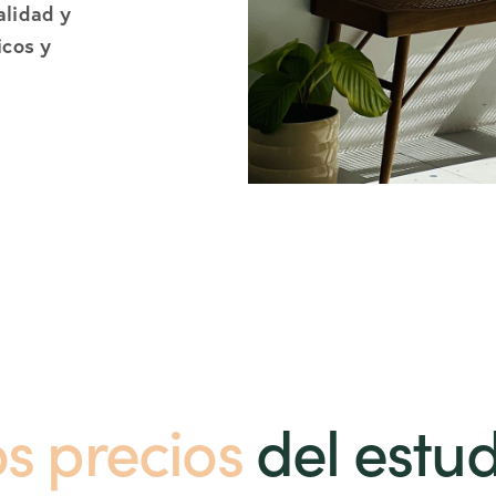
alidad y
icos y
os precios
del estu