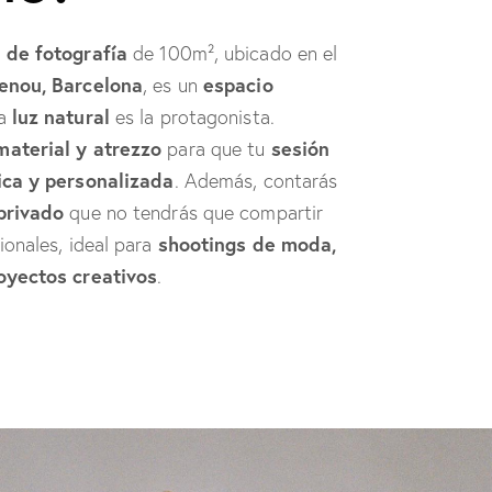
 de fotografía
de 100m², ubicado en el
enou, Barcelona
espacio
, es un
luz natural
la
es la protagonista.
material y atrezzo
sesión
para que tu
ca y personalizada
. Además, contarás
privado
que no tendrás que compartir
shootings de moda,
ionales, ideal para
oyectos creativos
.