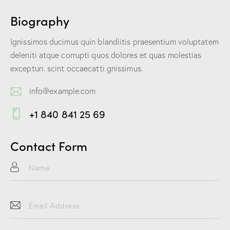
Biography
Ignissimos ducimus quin blandiitis praesentium voluptatem
deleniti atque corrupti quos dolores et quas molestias
excepturi. scint occaecatti gnissimus.
info@example.com
E-
+1 840 841 25 69
m
Ph
ail:
on
Contact Form
e: