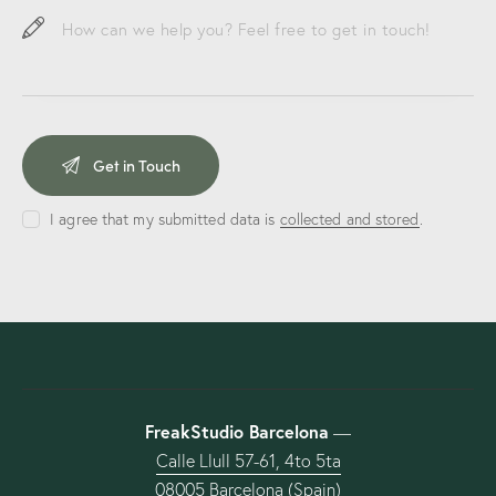
I agree that my submitted data is
collected and stored
.
FreakStudio Barcelona
—
Calle Llull 57-61, 4to 5ta
08005 Barcelona (Spain)